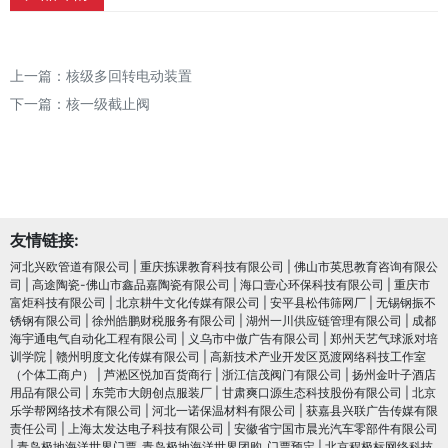
上一篇：
核级多回转电动装置
下一篇：
核一级截止阀
友情链接:
河北兴欧管道有限公司
|
重庆拣课教育科技有限公司
|
佛山市英思教育咨询有限公
司
|
高途陶瓷-佛山市鑫品嘉陶瓷有限公司
|
海口壹心环保科技有限公司
|
重庆市
富炬科技有限公司
|
北京耕牛文化传媒有限公司
|
安平县松伟筛网厂
|
无锡钢振不
锈钢有限公司
|
徐州皓鹏财税服务有限公司
|
湖州一川供应链管理有限公司
|
成都
海宇通电气自动化工程有限公司
|
义乌市中傲广告有限公司
|
郑州天艺气球派对培
训学院
|
赣州明度文化传媒有限公司
|
高新技术产业开发区觅渡网络科技工作室
（个体工商户）
|
芦淞区悦加百货商行
|
浙江信茂阀门有限公司
|
扬州金叶子酒店
用品有限公司
|
东莞市大朗创点服装厂
|
甘肃爽口源生态科技股份有限公司
|
北京
乐学帮网络技术有限公司
|
河北一诺保温材料有限公司
|
获嘉县兴联广告传媒有限
责任公司
|
上海太发达电子科技有限公司
|
安徽省宁国市晨光汽车零部件有限公司
|
青岛极地海洋世界门票_青岛极地海洋世界团购_门票预定
|
北京程极标网络科技