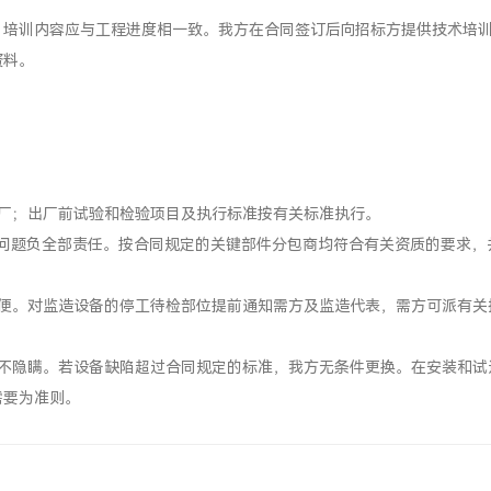
。培训内容应与工程进度相一致。我方在合同签订后向招标方提供技术培
资料。
厂；出厂前试验和检验项目及执行标准按有关标准执行。
问题负全部责任。按合同规定的关键部件分包商均符合有关资质的要求，
方便。对监造设备的停工待检部位提前通知需方及监造代表，需方可派有关
，不隐瞒。若设备缺陷超过合同规定的标准，我方无条件更换。在安装和试
需要为准则。