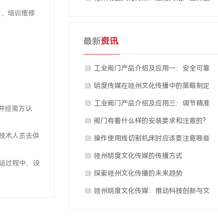
训，培训维修
的有效途径
最新
资讯
工业阀门产品介绍及应用一：安全可靠
的截止阀
明度传媒在赣州文化传播中的策略制定
工业阀门产品介绍及应用三：调节精准
并经需方认
的调节阀
阀门有着什么样的安装要求和注意的?
技术人员去供
操作使用线切割机床时应该要注意哪些
事情
赣州明度文化传媒的传播方式
运过程中，设
探索赣州文化传播的未来趋势
赣州明度文化传媒：推动科技创新与文
化融合