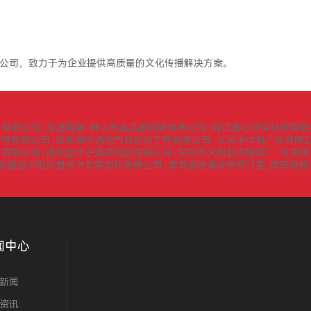
公司，致力于为企业提供高质量的文化传播解决方案。
询有限公司
高途陶瓷-佛山市鑫品嘉陶瓷有限公司
海口壹心环保科技有限
|
|
管理有限公司
成都海宇通电气自动化工程有限公司
义乌市中傲广告有限
|
|
门有限公司
扬州金叶子酒店用品有限公司
东莞市大朗创点服装厂
甘肃爽
|
|
|
安徽省宁国市晨光汽车零部件有限公司
青岛极地海洋世界门票_青岛极地
|
闻中心
新闻
资讯