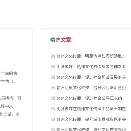
精选
文章
赣州文化传播：明度传媒如何塑造地方
特色
明度传媒：赣州文化的传播者与创新者
展全面的售
赣州文化传播：促进社会和谐发展的关
发生费用。
键因素
赣州明度文化传媒：提升公民法治意识
悉其结构，有
的有效途径
赣州文化传播：促进社会公平正义的
表格中人
关键因素
明度传媒在赣州文化传播中的策略制定
装和调试、参
赣州文化传播：提升城市品牌形象的关
键因素
赣州明度文化传媒：推动文化产业升级