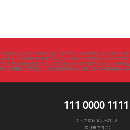
公司
重庆市富炬科技有限公司
北京耕牛文化传媒有限公司
安平县松伟
|
|
|
公司
郑州天艺气球派对培训学院
赣州明度文化传媒有限公司
高新技术产
|
|
|
口源生态科技股份有限公司
北京乐学帮网络技术有限公司
河北一诺保温
|
|
海洋世界团购_门票预定
北京程极标网络科技有限公司
汉中秦宇密封材
|
|
111 0000 1111
周一到周日 8:30-21:30
（欢迎来电咨询）