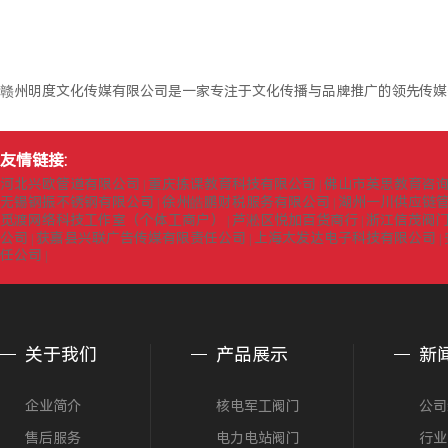
赣州明度文化传媒有限公司是一家专注于文化传播与品牌推广的领先传媒
友情链接:
河北兴欧管道有限公司
重庆拣课教育科技有限公司
佛山市英思教育咨
|
|
无锡钢振不锈钢有限公司
徐州皓鹏财税服务有限公司
湖州一川供应链
|
|
觅渡网络科技工作室（个体工商户）
芦淞区悦加百货商行
浙江信茂阀
|
|
公司
获嘉县兴联广告传媒有限责任公司
上海太发达电子科技有限公司
|
|
|
任公司
|
关于我们
产品展示
新
企业简介
核电军工阀门
公司
售后服务
电力电站阀门
行业