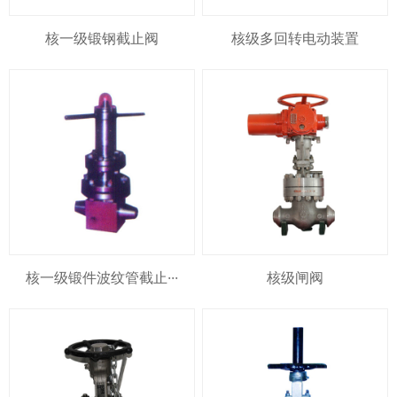
核一级锻钢截止阀
核级多回转电动装置
核一级锻件波纹管截止···
核级闸阀