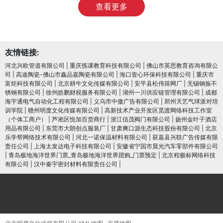
查看更多
友情链接:
河北兴欧管道有限公司
|
重庆拣课教育科技有限公司
|
佛山市英思教育咨询有限公
司
|
高途陶瓷-佛山市鑫品嘉陶瓷有限公司
|
海口壹心环保科技有限公司
|
重庆市
富炬科技有限公司
|
北京耕牛文化传媒有限公司
|
安平县松伟筛网厂
|
无锡钢振不
锈钢有限公司
|
徐州皓鹏财税服务有限公司
|
湖州一川供应链管理有限公司
|
成都
海宇通电气自动化工程有限公司
|
义乌市中傲广告有限公司
|
郑州天艺气球派对培
训学院
|
赣州明度文化传媒有限公司
|
高新技术产业开发区觅渡网络科技工作室
（个体工商户）
|
芦淞区悦加百货商行
|
浙江信茂阀门有限公司
|
扬州金叶子酒店
用品有限公司
|
东莞市大朗创点服装厂
|
甘肃爽口源生态科技股份有限公司
|
北京
乐学帮网络技术有限公司
|
河北一诺保温材料有限公司
|
获嘉县兴联广告传媒有限
责任公司
|
上海太发达电子科技有限公司
|
安徽省宁国市晨光汽车零部件有限公司
|
青岛极地海洋世界门票_青岛极地海洋世界团购_门票预定
|
北京程极标网络科技
有限公司
|
汉中秦宇密封材料有限责任公司
|